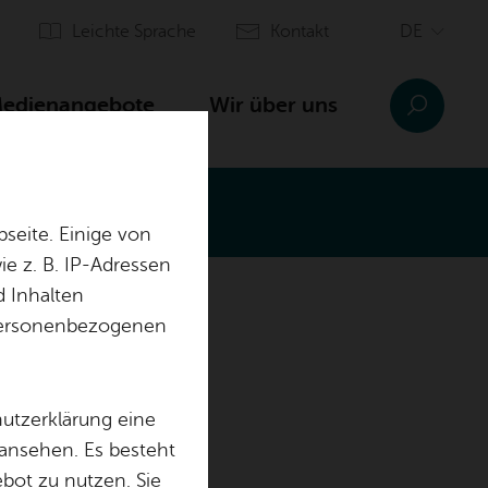
Leich­te Spra­che
Kon­takt
e­di­en­an­ge­bo­te
Wir über uns
seite. Einige von
e z. B. IP-Adressen
d Inhalten
r personenbezogenen
hutzerklärung eine
­a­der
 ansehen. Es besteht
ebot zu nutzen. Sie