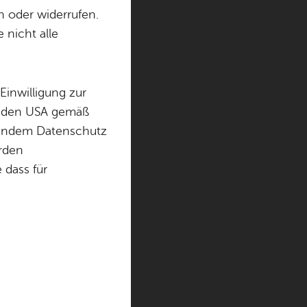
n oder widerrufen.
 nicht alle
7.300 Zeitungen,
ibliothek als
Einwilligung zur
in den USA gemäß
der-App, die für
chendem Datenschutz
örden
dass für