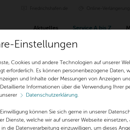
Fried­richs­ha­fen.de
On­line-Ver­län­ge­rung
Ak­tu­el­les
Ser­vice A bis Z
M
äre-Einstellungen
­te & Links
Press­Re­a­der An­lei­tung
ste, Cookies und andere Technologien auf unserer Web
gt erforderlich. Es können personenbezogene Daten, wi
 Anzeigen und Inhalte oder Messungen von Anzeigen un
Aus­wahl­lis­ten
Me­di­en­tipps
 Detaillierte Informationen über die Verwendung Ihre
 unserer
Datenschutzerklärung
.
Vor­le­sen
e Einwilligung können Sie sich gerne in unserer Datensc
an­lei­tung Press­Re
er Dienste, welche wir auf unserer Webseite einsetzen,
, in die Datenverarbeitung einzuwilligen, um dieses Ang