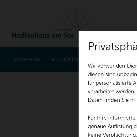
Privatsph
Ak­tu­el­les
Start­sei­te
Ser­vice A bis Z
Di­gi­ta­le An­ge­bo
Wir verwenden Dien
diesen sind unbedin
für personalisierte
Nach­rich­ten
Ver­an­stal­tun­gen
verarbeitet werden.
Kin­der­pro­gramm
Daten finden Sie in
Für Ihre informiert
Kurz­
genaue Auflistung d
keine Verpflichtung