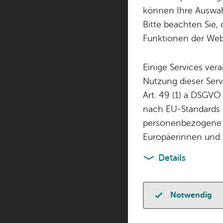
können Ihre Auswahl
Bitte beachten Sie, 
PressReader ist
Funktionen der Webs
Magazinen und Ze
auch außerhalb
Einige Services ver
Nutzung dieser Serv
Der Zugriff erfo
Art. 49 (1) a DSGVO
die gängigen Sm
nach EU-Standards e
personenbezogene 
Europäerinnen und 
www.​pr
Details
Rufen Sie 
Notwendig
Kli­cken Si