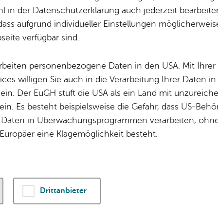
 in der Datenschutzerklärung auch jederzeit bearbeite
dass aufgrund individueller Einstellungen möglicherweise
 eine Internet-Plattform, die Ihnen Zugang zu mehr als 
eite verfügbar sind.
itschriften aus aller Welt ermöglicht. Sowohl in Ihrer B
 können Sie den Online-Service nutzen.
arbeiten personenbezogene Daten in den USA. Mit Ihrer 
ices willigen Sie auch in die Verarbeitung Ihrer Daten 
lgt über
www.pressreader.com
oder über die PressRea
 ein. Der EuGH stuft die USA als ein Land mit unzurei
artphone- und Tablet-Betriebssysteme verfügbar ist.
in. Es besteht beispielsweise die Gefahr, dass US-Beh
Daten in Überwachungsprogrammen verarbeiten, ohne 
Europäer eine Klagemöglichkeit besteht.
essreader.​com
über den Brow­ser
www.​pressreader.​com
auf.
Drittanbieter
e oben rechts auf das Por­trät-Sym­bol.