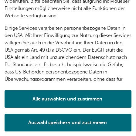
widerrufen. Bitte beachten Sie, dass aufgrund individueller
Einstellungen möglicherweise nicht alle Funktionen der
Webseite verfügbar sind.
Einige Services verarbeiten personenbezogene Daten in
den USA. Mit Ihrer Einwilligung zur Nutzung dieser Services
willigen Sie auch in die Verarbeitung Ihrer Daten in den
USA gemäß Art. 49 (1) a DSGVO ein. Der EuGH stuft die
USA als ein Land mit unzureichendem Datenschutz nach
EU-Standards ein. Es besteht beispielsweise die Gefahr,
dass US-Behörden personenbezogene Daten in
Überwachungsprogrammen verarbeiten, ohne dass für
Europäerinnen und Europäer eine Klagemöglichkeit
Me­di­en­ka­ta­log Me­di­en­haus am See
besteht.
Alle auswählen und zustimmen
Details
On­lei­he Bo­den­see-Ober­schwa­ben
Auswahl speichern und zustimmen
wis­sen² Fried­richs­ha­fen – On­line-Work­shops
Notwendig
Drittanbieter
für Kin­der