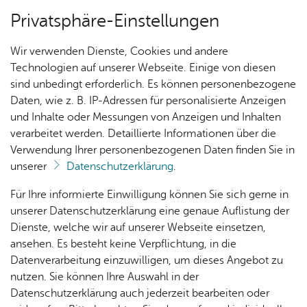
Privatsphäre-Einstellungen
Menü
Wir verwenden Dienste, Cookies und andere
Ser­vice A bis Z
Technologien auf unserer Webseite. Einige von diesen
sind unbedingt erforderlich. Es können personenbezogene
Daten, wie z. B. IP-Adressen für personalisierte Anzeigen
und Inhalte oder Messungen von Anzeigen und Inhalten
Ak­tu­el­les
Vor­le­sen
verarbeitet werden. Detaillierte Informationen über die
Verwendung Ihrer personenbezogenen Daten finden Sie in
Di­gi­ta­le An­ge­bo­te & Links
unserer
Datenschutzerklärung
.
Nach­
Ver­an­
Aus­
Me­di­
Für Ihre informierte Einwilligung können Sie sich gerne in
Hier finden Sie unsere Online-Angebote, die Sie
rich­
stal­
wahl­
en­
unserer Datenschutzerklärung eine genaue Auflistung der
auch außerhalb der
Öffnungszeiten
des
ten
tun­
lis­ten
tipps
Dienste, welche wir auf unserer Webseite einsetzen,
Medienhauses nutzen können. Bei allen
gen
ansehen. Es besteht keine Verpflichtung, in die
Datenbanken müssen Sie sich mit Ihrem gültigen
Datenverarbeitung einzuwilligen, um dieses Angebot zu
Kin­der­
Kundenausweis registrieren.
nutzen. Sie können Ihre Auswahl in der
pro­
Datenschutzerklärung auch jederzeit bearbeiten oder
gramm