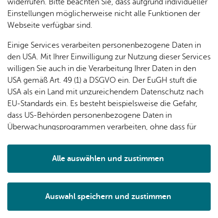
widerrufen. Bitte beachten Sie, dass aufgrund individueller
Einstellungen möglicherweise nicht alle Funktionen der
Webseite verfügbar sind.
Einige Services verarbeiten personenbezogene Daten in
den USA. Mit Ihrer Einwilligung zur Nutzung dieser Services
willigen Sie auch in die Verarbeitung Ihrer Daten in den
USA gemäß Art. 49 (1) a DSGVO ein. Der EuGH stuft die
USA als ein Land mit unzureichendem Datenschutz nach
EU-Standards ein. Es besteht beispielsweise die Gefahr,
dass US-Behörden personenbezogene Daten in
Überwachungsprogrammen verarbeiten, ohne dass für
Falls Sie ein bestimmtes Buch suchen oder sich zu einem
Europäerinnen und Europäer eine Klagemöglichkeit
Thema informieren möchten, geht es hier zum
besteht.
Onlinekatalog des Medienhaus am See
. Zusätzlich stehen
Alle auswählen und zustimmen
Details
Ihnen weitere
Recherchemöglichkeiten
zur Verfügung.
Ein besonderer Service für Sie: Regelmäßig erstellen wir
Auswahl speichern und zustimmen
Auswahllisten
, in denen Sie ausgewählte aktuelle
Notwendig
Drittanbieter
Medien eines Themas finden. In unseren
Medientipps