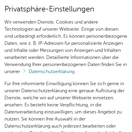
Privatsphäre-Einstellungen
Menü
Wir verwenden Dienste, Cookies und andere
Me­di­en­an­ge­bo­te
Technologien auf unserer Webseite. Einige von diesen
sind unbedingt erforderlich. Es können personenbezogene
Daten, wie z. B. IP-Adressen für personalisierte Anzeigen
und Inhalte oder Messungen von Anzeigen und Inhalten
Ak­tu­el­les
Vor­le­sen
verarbeitet werden. Detaillierte Informationen über die
Verwendung Ihrer personenbezogenen Daten finden Sie in
Lesen & Ler­nen
unserer
Datenschutzerklärung
.
Nach­
Ver­an­
Aus­
Me­di­
Für Ihre informierte Einwilligung können Sie sich gerne in
Unser buntes und vielfältiges Angebot gliedert
rich­
stal­
wahl­
en­
unserer Datenschutzerklärung eine genaue Auflistung der
sich nach unterschiedlichen Gesichtspunkten –
ten
tun­
lis­ten
tipps
Dienste, welche wir auf unserer Webseite einsetzen,
Die einzelnen Stockwerken sind nach
gen
ansehen. Es besteht keine Verpflichtung, in die
Themenschwerpunkten – Themenkreisen
Datenverarbeitung einzuwilligen, um dieses Angebot zu
Kin­der­
sortiert
nutzen. Sie können Ihre Auswahl in der
pro­
Datenschutzerklärung auch jederzeit bearbeiten oder
gramm