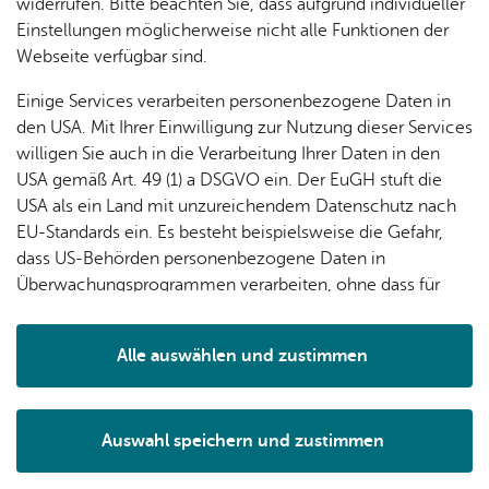
widerrufen. Bitte beachten Sie, dass aufgrund individueller
Einstellungen möglicherweise nicht alle Funktionen der
Webseite verfügbar sind.
Einige Services verarbeiten personenbezogene Daten in
den USA. Mit Ihrer Einwilligung zur Nutzung dieser Services
willigen Sie auch in die Verarbeitung Ihrer Daten in den
USA gemäß Art. 49 (1) a DSGVO ein. Der EuGH stuft die
USA als ein Land mit unzureichendem Datenschutz nach
EU-Standards ein. Es besteht beispielsweise die Gefahr,
Bro­schü­ren zu den The­men Ge­sund­heit, Fa­mi­lie,
dass US-Behörden personenbezogene Daten in
Recht, Sucht und Be­rufs­wahl
Überwachungsprogrammen verarbeiten, ohne dass für
Europäerinnen und Europäer eine Klagemöglichkeit
Pro­gram­me der Volks­hoch­schu­len
besteht.
Thea­ter- und Ki­no­pro­gram­me
Alle auswählen und zustimmen
Details
Kul­tur­in­fos
Auswahl speichern und zustimmen
Notwendig
Drittanbieter