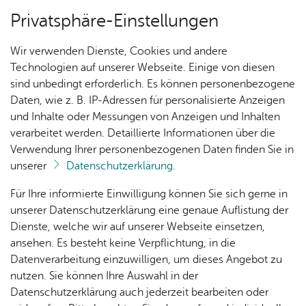
Privatsphäre-Einstellungen
Menü
Wir verwenden Dienste, Cookies und andere
Me­di­en­an­ge­bo­te
Technologien auf unserer Webseite. Einige von diesen
sind unbedingt erforderlich. Es können personenbezogene
Daten, wie z. B. IP-Adressen für personalisierte Anzeigen
und Inhalte oder Messungen von Anzeigen und Inhalten
Ak­tu­el­les
Vor­le­sen
verarbeitet werden. Detaillierte Informationen über die
Verwendung Ihrer personenbezogenen Daten finden Sie in
Bro­schü­ren & Pro­gram­me
unserer
Datenschutzerklärung
.
Nach­
Ver­an­
Aus­
Me­di­
Für Ihre informierte Einwilligung können Sie sich gerne in
Broschüren mit wertvollen Tipps und
rich­
stal­
wahl­
en­
unserer Datenschutzerklärung eine genaue Auflistung der
Informationen zu vielen verschiedenen Themen
ten
tun­
lis­ten
tipps
Dienste, welche wir auf unserer Webseite einsetzen,
liegen zur kostenlosen Mitnahme im 2. OG aus
gen
ansehen. Es besteht keine Verpflichtung, in die
Datenverarbeitung einzuwilligen, um dieses Angebot zu
Kin­der­
nutzen. Sie können Ihre Auswahl in der
pro­
Datenschutzerklärung auch jederzeit bearbeiten oder
gramm