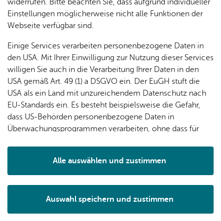
widerrufen. Bitte beachten Sie, dass aufgrund individueller
Das fragen die Kinder bei ihrem ersten Bibliotheksbesuch
Einstellungen möglicherweise nicht alle Funktionen der
besonders häufig.
Webseite verfügbar sind.
Und darum geht es auch in dem Bibliotheksquiz, mit dem
die Führung beginnt. Die anschließende Erkundung des
Einige Services verarbeiten personenbezogene Daten in
Kinderbereiches hat dasselbe Motto.
den USA. Mit Ihrer Einwilligung zur Nutzung dieser Services
willigen Sie auch in die Verarbeitung Ihrer Daten in den
Bei der Stöberzeit haben die Kinder die Möglichkeit, auf
USA gemäß Art. 49 (1) a DSGVO ein. Der EuGH stuft die
gemütlichen Sitzsäcken die Lieblingsbücher zu entdecken.
USA als ein Land mit unzureichendem Datenschutz nach
Der gemeinsame Medienhaus-Besuch endet mit einer
EU-Standards ein. Es besteht beispielsweise die Gefahr,
vorgelesenen Geschichte.
dass US-Behörden personenbezogene Daten in
Die Stöberzeit kann auch für das Zusammentragen von
Überwachungsprogrammen verarbeiten, ohne dass für
Büchern zu einem Thema genutzt werden. Es besteht die
Europäerinnen und Europäer eine Klagemöglichkeit
Möglichkeit, die Bücher in eine
Medienkiste
zu packen
besteht.
Alle auswählen und zustimmen
und über den gültigen Leseausweis der Begleitperson für
Details
vier Wochen auszuleihen. Wenn Sie bei dem Medienhaus-
Besuch mit Ihrer Kindergartengruppe gerne eine
Medienkiste packen möchten, dann teilen Sie uns das bitte
Auswahl speichern und zustimmen
Notwendig
Drittanbieter
gleich bei der Terminvereinbarung mit.