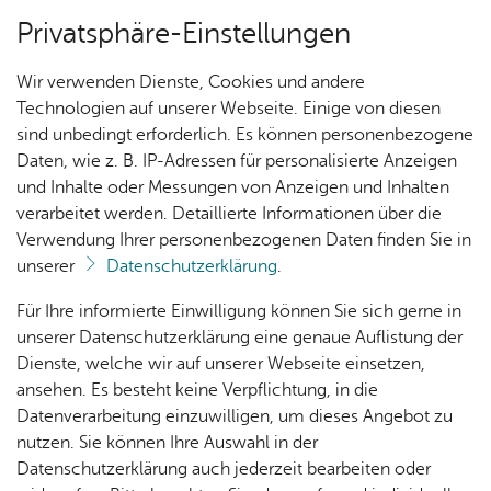
Privatsphäre-Einstellungen
Menü
Wir verwenden Dienste, Cookies und andere
Füh­run­gen
Technologien auf unserer Webseite. Einige von diesen
sind unbedingt erforderlich. Es können personenbezogene
Daten, wie z. B. IP-Adressen für personalisierte Anzeigen
und Inhalte oder Messungen von Anzeigen und Inhalten
Ak­tu­el­les
Vor­le­sen
verarbeitet werden. Detaillierte Informationen über die
Verwendung Ihrer personenbezogenen Daten finden Sie in
Grup­pen­füh­rung für Kin­der­
unserer
Datenschutzerklärung
.
gär­ten
Nach­
Ver­an­
Aus­
Me­di­
Für Ihre informierte Einwilligung können Sie sich gerne in
rich­
stal­
wahl­
en­
unserer Datenschutzerklärung eine genaue Auflistung der
ten
tun­
lis­ten
tipps
Entdecken Sie das Medienhaus
Dienste, welche wir auf unserer Webseite einsetzen,
gen
ansehen. Es besteht keine Verpflichtung, in die
Datenverarbeitung einzuwilligen, um dieses Angebot zu
Kin­der­
nutzen. Sie können Ihre Auswahl in der
pro­
Was ist eine Bibliothek? Wo finde ich Bilderbücher, CDs
Datenschutzerklärung auch jederzeit bearbeiten oder
gramm
und Spiele?