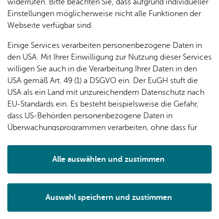
widerrufen. Bitte beachten Sie, dass aufgrund individueller
Einstellungen möglicherweise nicht alle Funktionen der
Anmeldung:
spätestens eine Woche vor dem
Webseite verfügbar sind.
Führungstermin,
Telefon 07541 203-53520 und -53519 oder online
Einige Services verarbeiten personenbezogene Daten in
Anmeldeformular
den USA. Mit Ihrer Einwilligung zur Nutzung dieser Services
willigen Sie auch in die Verarbeitung Ihrer Daten in den
USA gemäß Art. 49 (1) a DSGVO ein. Der EuGH stuft die
USA als ein Land mit unzureichendem Datenschutz nach
EU-Standards ein. Es besteht beispielsweise die Gefahr,
dass US-Behörden personenbezogene Daten in
Überwachungsprogrammen verarbeiten, ohne dass für
Europäerinnen und Europäer eine Klagemöglichkeit
besteht.
Alle auswählen und zustimmen
Ihr Kon­takt zu uns
Details
Me­di­en­haus am See
Karl­stra­ße 42
Auswahl speichern und zustimmen
88045 Fried­richs­ha­fen
Notwendig
Drittanbieter
Tel. +49 7541 203-53500