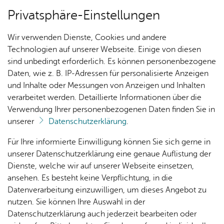
Privatsphäre-Einstellungen
Menü
Wir verwenden Dienste, Cookies und andere
Füh­run­gen
Technologien auf unserer Webseite. Einige von diesen
sind unbedingt erforderlich. Es können personenbezogene
Daten, wie z. B. IP-Adressen für personalisierte Anzeigen
und Inhalte oder Messungen von Anzeigen und Inhalten
Ak­tu­el­les
Vor­le­sen
verarbeitet werden. Detaillierte Informationen über die
Verwendung Ihrer personenbezogenen Daten finden Sie in
1.​Klasse: Schnup­per­stun­de
unserer
Datenschutzerklärung
.
im Me­di­en­haus
Nach­
Ver­an­
Aus­
Me­di­
Für Ihre informierte Einwilligung können Sie sich gerne in
rich­
stal­
wahl­
en­
unserer Datenschutzerklärung eine genaue Auflistung der
ten
tun­
lis­ten
tipps
Gemeinsam schnuppern wir Bibliotheksluft und lernen das
Dienste, welche wir auf unserer Webseite einsetzen,
gen
Medienhaus mit einem Quiz und einer kleinen Führung
ansehen. Es besteht keine Verpflichtung, in die
(besser) kennen. Eine vorgelesene Geschichte schließt
Datenverarbeitung einzuwilligen, um dieses Angebot zu
Kin­der­
den Besuch ab und macht Lust auf mehr.
nutzen. Sie können Ihre Auswahl in der
pro­
Datenschutzerklärung auch jederzeit bearbeiten oder
gramm
Dauer:
ca. 60 Minuten