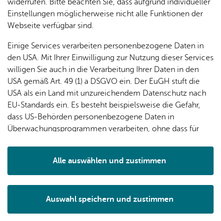
widerrufen. Bitte beachten Sie, dass aufgrund individueller
Einstellungen möglicherweise nicht alle Funktionen der
Webseite verfügbar sind.
Erweiterte Suche
Einige Services verarbeiten personenbezogene Daten in
den USA. Mit Ihrer Einwilligung zur Nutzung dieser Services
Ver­an­stal­tungs­lis­te dru­cken
Fil­ter lö­schen
willigen Sie auch in die Verarbeitung Ihrer Daten in den
USA gemäß Art. 49 (1) a DSGVO ein. Der EuGH stuft die
USA als ein Land mit unzureichendem Datenschutz nach
Sams­tag, 08. Au­gust 2026
, 11:00 Uhr
–
11:45 Uhr
, Aus­guck im Me­
EU-Standards ein. Es besteht beispielsweise die Gefahr,
di­en­haus am See
dass US-Behörden personenbezogene Daten in
Vor­le­se­stun­de „Paul Wü­te­rich“
Überwachungsprogrammen verarbeiten, ohne dass für
Für Kin­der
,
Vor­le­se­stun­de
Europäerinnen und Europäer eine Klagemöglichkeit
besteht.
Diens­tag, 11. Au­gust 2026
, 15:30 Uhr
, Me­di­en­haus am See –
Alle auswählen und zustimmen
Zweig­stel­le Fisch­bach
Details
Vor­le­se­stun­de „Ese­lin Eve­lyn – das beste
TOP
Erd­männ­chen der Welt“
Auswahl speichern und zustimmen
Für Kin­der
,
Vor­le­se­stun­de
Notwendig
Drittanbieter