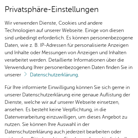
Privatsphäre-Einstellungen
Menü
Wir verwenden Dienste, Cookies und andere
Ak­tu­el­les
Technologien auf unserer Webseite. Einige von diesen
sind unbedingt erforderlich. Es können personenbezogene
Daten, wie z. B. IP-Adressen für personalisierte Anzeigen
und Inhalte oder Messungen von Anzeigen und Inhalten
Ak­tu­el­les
Vor­le­sen
verarbeitet werden. Detaillierte Informationen über die
Verwendung Ihrer personenbezogenen Daten finden Sie in
Alle Ver­an­stal­tun­gen
unserer
Datenschutzerklärung
.
Nach­
Ver­an­
Aus­
Me­di­
Für Ihre informierte Einwilligung können Sie sich gerne in
Ver­pas­sen Sie keine Ver­an­stal­tung mehr: In un­se­
rich­
stal­
wahl­
en­
unserer Datenschutzerklärung eine genaue Auflistung der
rem On­line-Ver­an­stal­tungs­ka­len­der fin­den Sie
ten
tun­
lis­ten
tipps
Dienste, welche wir auf unserer Webseite einsetzen,
alle an­ste­hen­den Ver­an­stal­tun­gen im Me­di­en­haus
gen
ansehen. Es besteht keine Verpflichtung, in die
am See
Datenverarbeitung einzuwilligen, um dieses Angebot zu
Kin­der­
nutzen. Sie können Ihre Auswahl in der
pro­
Datenschutzerklärung auch jederzeit bearbeiten oder
gramm