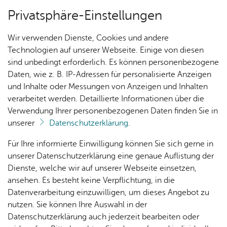
Privatsphäre-Einstellungen
Menü
Wir verwenden Dienste, Cookies und andere
Ak­tu­el­les
Technologien auf unserer Webseite. Einige von diesen
sind unbedingt erforderlich. Es können personenbezogene
Daten, wie z. B. IP-Adressen für personalisierte Anzeigen
und Inhalte oder Messungen von Anzeigen und Inhalten
Ak­tu­el­les
Vor­le­sen
verarbeitet werden. Detaillierte Informationen über die
Verwendung Ihrer personenbezogenen Daten finden Sie in
Alle Ver­an­stal­tun­gen
unserer
Datenschutzerklärung
.
Nach­
Ver­an­
Aus­
Me­di­
Für Ihre informierte Einwilligung können Sie sich gerne in
Ver­pas­sen Sie keine Ver­an­stal­tung mehr: In un­se­
rich­
stal­
wahl­
en­
unserer Datenschutzerklärung eine genaue Auflistung der
rem On­line-Ver­an­stal­tungs­ka­len­der fin­den Sie
ten
tun­
lis­ten
tipps
Dienste, welche wir auf unserer Webseite einsetzen,
alle an­ste­hen­den Ver­an­stal­tun­gen im Me­di­en­haus
gen
ansehen. Es besteht keine Verpflichtung, in die
am See
Datenverarbeitung einzuwilligen, um dieses Angebot zu
Kin­der­
nutzen. Sie können Ihre Auswahl in der
pro­
Datenschutzerklärung auch jederzeit bearbeiten oder
gramm