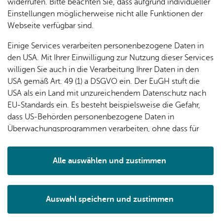
widerrufen. Bitte beachten Sie, dass aufgrund individueller
Einstellungen möglicherweise nicht alle Funktionen der
Webseite verfügbar sind.
Erweiterte Suche
Einige Services verarbeiten personenbezogene Daten in
den USA. Mit Ihrer Einwilligung zur Nutzung dieser Services
Ver­an­stal­tungs­lis­te dru­cken
Fil­ter lö­schen
willigen Sie auch in die Verarbeitung Ihrer Daten in den
USA gemäß Art. 49 (1) a DSGVO ein. Der EuGH stuft die
USA als ein Land mit unzureichendem Datenschutz nach
Diens­tag, 15. Sep­tem­ber 2026
, 14:00 Uhr
–
16:00 Uhr
, Quar­tiers­
EU-Standards ein. Es besteht beispielsweise die Gefahr,
bü­ro Alter Wein­berg
dass US-Behörden personenbezogene Daten in
Of­fe­ner Treff
Überwachungsprogrammen verarbeiten, ohne dass für
Europäerinnen und Europäer eine Klagemöglichkeit
Mitt­woch, 16. Sep­tem­ber 2026
, 14:00 Uhr
, Se­nio­ren­treff Ai­lin­gen
besteht.
Herbst­fest des Se­nio­ren­bei­rats Ai­lin­gen
Alle auswählen und zustimmen
Details
Don­ners­tag, 17. Sep­tem­ber 2026
, 10:00 Uhr
, Rotach-Hal­le Ai­lin­gen
Ein­schu­lungs­fei­er
Auswahl speichern und zustimmen
Notwendig
Drittanbieter
Diens­tag, 22. Sep­tem­ber 2026
, 14:00 Uhr
–
16:00 Uhr
, Quar­tiers­