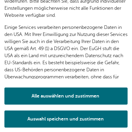
widerrufen. Bitte beachten Sie, dass aufgrund individueller
Wei­te­re Infos
Einstellungen möglicherweise nicht alle Funktionen der
Webseite verfügbar sind.
Öff­nungs­zei­ten
Einige Services verarbeiten personenbezogene Daten in
Bank­ver­bin­dung
den USA. Mit Ihrer Einwilligung zur Nutzung dieser Services
Da­ten­schutz
willigen Sie auch in die Verarbeitung Ihrer Daten in den
Im­pres­sum
USA gemäß Art. 49 (1) a DSGVO ein. Der EuGH stuft die
Bar­rie­re­frei­heit
USA als ein Land mit unzureichendem Datenschutz nach
EU-Standards ein. Es besteht beispielsweise die Gefahr,
dass US-Behörden personenbezogene Daten in
The­men
Überwachungsprogrammen verarbeiten, ohne dass für
Ak­tu­el­les
Europäerinnen und Europäer eine Klagemöglichkeit
besteht.
Ser­vice A bis Z
Alle auswählen und zustimmen
Me­di­en­an­ge­bo­te
Details
Wir über uns
Auswahl speichern und zustimmen
Notwendig
Drittanbieter
News­let­ter