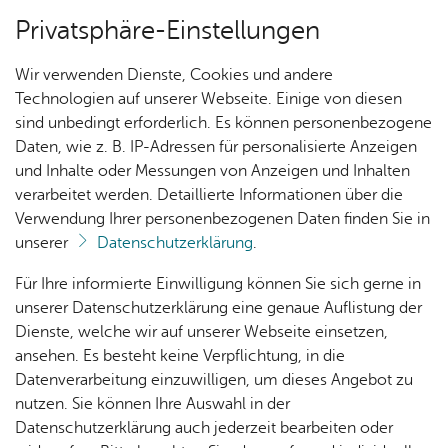
Privatsphäre-Einstellungen
Menü
Wir verwenden Dienste, Cookies und andere
Ver­an­stal­tun­gen
Technologien auf unserer Webseite. Einige von diesen
sind unbedingt erforderlich. Es können personenbezogene
Oops, an error oc­cur­red! Re­quest: 38dc­c57cb004f
Daten, wie z. B. IP-Adressen für personalisierte Anzeigen
und Inhalte oder Messungen von Anzeigen und Inhalten
Ak­tu­el­les
verarbeitet werden. Detaillierte Informationen über die
Verwendung Ihrer personenbezogenen Daten finden Sie in
unserer
Datenschutzerklärung
.
Nach­
Ver­an­
Aus­
Me­di­
Ihr Kon­takt zu uns
Für Ihre informierte Einwilligung können Sie sich gerne in
rich­
stal­
wahl­
en­
unserer Datenschutzerklärung eine genaue Auflistung der
Me­di­en­haus am See
ten
tun­
lis­ten
tipps
Dienste, welche wir auf unserer Webseite einsetzen,
Karl­stra­ße 42
gen
ansehen. Es besteht keine Verpflichtung, in die
88045 Fried­richs­ha­fen
Datenverarbeitung einzuwilligen, um dieses Angebot zu
Kin­der­
Tel. +49 7541 203-53500
nutzen. Sie können Ihre Auswahl in der
pro­
Kon­takt­for­mu­lar
Datenschutzerklärung auch jederzeit bearbeiten oder
gramm