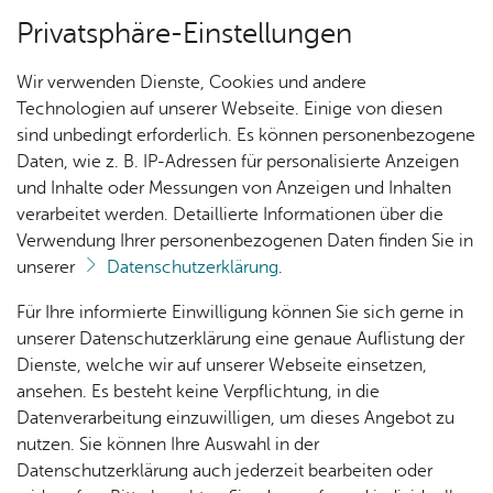
Privatsphäre-Einstellungen
Menü
Wir verwenden Dienste, Cookies und andere
Ver­an­stal­tun­gen
Technologien auf unserer Webseite. Einige von diesen
sind unbedingt erforderlich. Es können personenbezogene
Oops, an error oc­cur­red! Re­quest: 80e­a­d67114e94
Daten, wie z. B. IP-Adressen für personalisierte Anzeigen
und Inhalte oder Messungen von Anzeigen und Inhalten
Ak­tu­el­les
verarbeitet werden. Detaillierte Informationen über die
Verwendung Ihrer personenbezogenen Daten finden Sie in
unserer
Datenschutzerklärung
.
Nach­
Ver­an­
Aus­
Me­di­
Ihr Kon­takt zu uns
Für Ihre informierte Einwilligung können Sie sich gerne in
rich­
stal­
wahl­
en­
unserer Datenschutzerklärung eine genaue Auflistung der
Me­di­en­haus am See
ten
tun­
lis­ten
tipps
Dienste, welche wir auf unserer Webseite einsetzen,
Karl­stra­ße 42
gen
ansehen. Es besteht keine Verpflichtung, in die
88045 Fried­richs­ha­fen
Datenverarbeitung einzuwilligen, um dieses Angebot zu
Kin­der­
Tel. +49 7541 203-53500
nutzen. Sie können Ihre Auswahl in der
pro­
Kon­takt­for­mu­lar
Datenschutzerklärung auch jederzeit bearbeiten oder
gramm