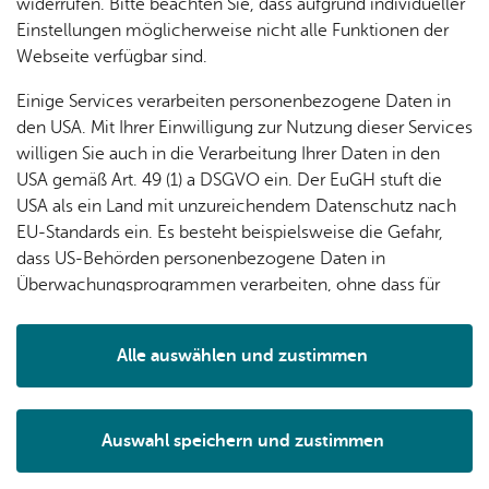
widerrufen. Bitte beachten Sie, dass aufgrund individueller
Wei­te­re Infos
Einstellungen möglicherweise nicht alle Funktionen der
Webseite verfügbar sind.
Öff­nungs­zei­ten
Einige Services verarbeiten personenbezogene Daten in
Bank­ver­bin­dung
den USA. Mit Ihrer Einwilligung zur Nutzung dieser Services
Da­ten­schutz
willigen Sie auch in die Verarbeitung Ihrer Daten in den
Im­pres­sum
USA gemäß Art. 49 (1) a DSGVO ein. Der EuGH stuft die
Bar­rie­re­frei­heit
USA als ein Land mit unzureichendem Datenschutz nach
EU-Standards ein. Es besteht beispielsweise die Gefahr,
dass US-Behörden personenbezogene Daten in
The­men
Überwachungsprogrammen verarbeiten, ohne dass für
Ak­tu­el­les
Europäerinnen und Europäer eine Klagemöglichkeit
besteht.
Ser­vice A bis Z
Alle auswählen und zustimmen
Me­di­en­an­ge­bo­te
Details
Wir über uns
Auswahl speichern und zustimmen
Notwendig
Drittanbieter
News­let­ter